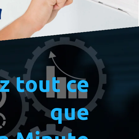
z tout ce
que