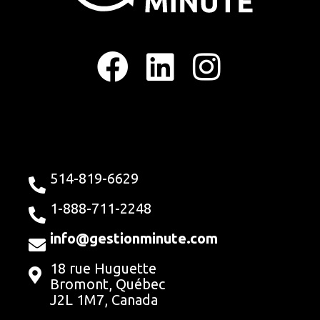
F
L
I
a
i
n
c
n
s
e
k
t
b
e
a
514-819-6629
o
d
g
1-888-711-2248
o
i
r
info@gestionminute.com
18 rue Huguette
k
n
a
Bromont, Québec
J2L 1M7, Canada
m