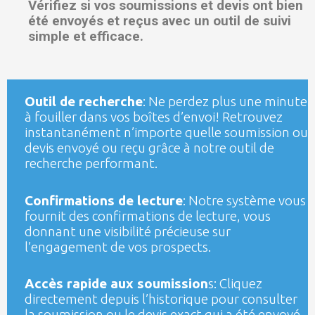
Vérifiez si vos soumissions et devis ont bien
été envoyés et reçus avec un outil de suivi
simple et efficace.
Outil de recherche
: Ne perdez plus une minute
à fouiller dans vos boîtes d’envoi! Retrouvez
instantanément n’importe quelle soumission ou
devis envoyé ou reçu grâce à notre outil de
recherche performant.
Confirmations de lecture
: Notre système vous
fournit des confirmations de lecture, vous
donnant une visibilité précieuse sur
l’engagement de vos prospects.
Accès rapide aux soumission
s: Cliquez
directement depuis l’historique pour consulter
la soumission ou le devis exact qui a été envoyé.