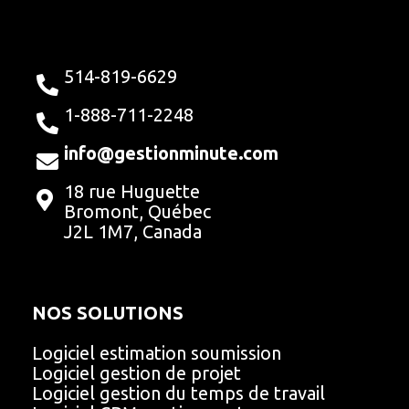
c
n
s
e
k
t
b
e
a
514-819-6629
o
d
g
1-888-711-2248
o
i
r
info@gestionminute.com
18 rue Huguette
k
n
a
Bromont, Québec
J2L 1M7, Canada
m
NOS SOLUTIONS
Logiciel estimation soumission
Logiciel gestion de projet
Logiciel gestion du temps de travail