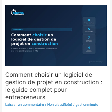
Comment
choisir
un
logiciel
de
gestion
de
projet
en
construction
:
le
Comment choisir un logiciel de
guide
complet
gestion de projet en construction :
pour
le guide complet pour
entrepreneurs
entrepreneurs
Laisser un commentaire
/
Non classifié(e)
/
gestionminute