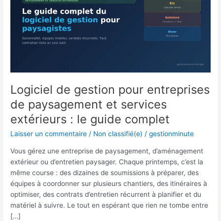
entreprises
de
paysagement
et
services
extérieurs
:
le
Logiciel de gestion pour entreprises
guide
complet
de paysagement et services
extérieurs : le guide complet
Laisser un commentaire
/
Non classifié(e)
/
gestionminute
Vous gérez une entreprise de paysagement, d’aménagement
extérieur ou d’entretien paysager. Chaque printemps, c’est la
même course : des dizaines de soumissions à préparer, des
équipes à coordonner sur plusieurs chantiers, des itinéraires à
optimiser, des contrats d’entretien récurrent à planifier et du
matériel à suivre. Le tout en espérant que rien ne tombe entre
[…]