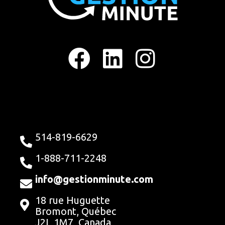
F
L
I
a
i
n
c
n
s
e
k
t
b
e
a
514-819-6629
o
d
g
1-888-711-2248
o
i
r
info@gestionminute.com
18 rue Huguette
k
n
a
Bromont, Québec
J2L 1M7, Canada