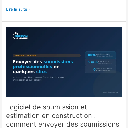
Lire la suite »
Logiciel
de
soumission
et
estimation
en
construction
:
comment
envoyer
des
soumissions
Logiciel de soumission et
professionnelles
en
estimation en construction :
quelques
comment envoyer des soumissions
clics