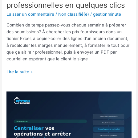
professionnelles en quelques clics
Laisser un commentaire
/
Non classifié(e)
/
gestionminute
Combien de temps passez-vous chaque semaine à préparer
des soumissions? À chercher les prix fournisseurs dans un
fichier Excel, à copier-coller des lignes d’un ancien document,
à recalculer les marges manuellement, à formater le tout pour
que ça ait l’air professionnel, puis à envoyer un PDF par
courriel en espérant que le client le signe
Lire la suite »
ERP
pour
PME
:
comment
centraliser
vos